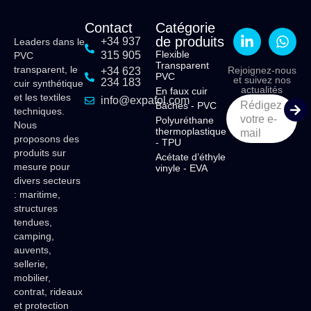
Contact
Catégorie
de produits
+34 937
Leaders dans le
Flexible
315 905
PVC
Transparent
transparent, le
Rejoignez-nous
+34 623
PVC
et suivez nos
234 183
cuir synthétique
actualités
En faux cuir
et les textiles
info@expafol.com
Rédigez
Bâches - PVC
techniques.
votre e-
Polyuréthane
Nous
thermoplastique
mail
proposons des
- TPU
produits sur
Acétate d’éthyle
mesure pour
vinyle - EVA
divers secteurs
: maritime,
structures
tendues,
camping,
auvents,
sellerie,
mobilier,
contrat, rideaux
et protection