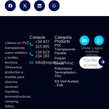
Contacto
Categoría
Producto
+34 937
Líderes en PVC
PVC
315 905
transparente,
Únete y sigue
Transparente
nuestras
+34 623
cuero sintético
Flexible​
noticias
234 183
y textiles
Polipiel​
Escribe
técnicos.
info@expafol.com
Lonas - PVC​
tu email
Ofrecemos
Poliuretano
productos a
Termoplástico -
TPU​
medida para
Etil Vinil Acetato
diversos
- EVA​
sectores:
marítimo,
tensoestructuras,
camping,
toldos,