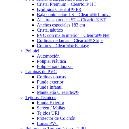
Cristal Premium – Clearfol® HT
Ignífugos Clearfol ® FR
Baja contracción LS – Clearfol® Innova
Alta transparencia ST – Clearfol® ST
Anchos especiales 183 cm
Cristal náutico
PVC con malla interior – Clearfol® Net
Cortinas de lamas – Clearfol® Strips
Colores – Clearfol® Fantasy
Polipiel
Automoción
Polipiel Náutica
Polipiel para tapizar
Láminas de PVC
Cortinas opacas
Funda exterior
Funda Infantil
Mantelería ClearFlex®
Tejidos Técnicos
Funda Exterior
Screen / Mallas
Tejidos URI
Protector de Colchón
Lonas PVC
Poliuretano Termoplástico – TPU