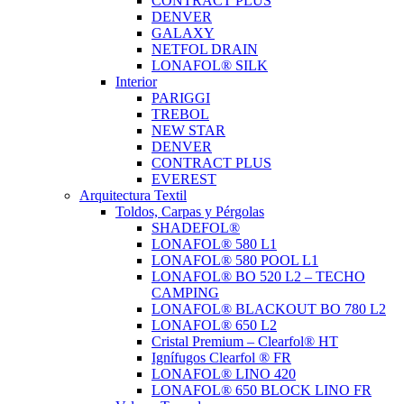
CONTRACT PLUS
DENVER
GALAXY
NETFOL DRAIN
LONAFOL® SILK
Interior
PARIGGI
TREBOL
NEW STAR
DENVER
CONTRACT PLUS
EVEREST
Arquitectura Textil
Toldos, Carpas y Pérgolas
SHADEFOL®
LONAFOL® 580 L1
LONAFOL® 580 POOL L1
LONAFOL® BO 520 L2 – TECHO
CAMPING
LONAFOL® BLACKOUT BO 780 L2
LONAFOL® 650 L2
Cristal Premium – Clearfol® HT
Ignífugos Clearfol ® FR
LONAFOL® LINO 420
LONAFOL® 650 BLOCK LINO FR