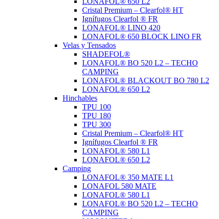
LONAFOL® 650 L2
Cristal Premium – Clearfol® HT
Ignífugos Clearfol ® FR
LONAFOL® LINO 420
LONAFOL® 650 BLOCK LINO FR
Velas y Tensados
SHADEFOL®
LONAFOL® BO 520 L2 – TECHO
CAMPING
LONAFOL® BLACKOUT BO 780 L2
LONAFOL® 650 L2
Hinchables
TPU 100
TPU 180
TPU 300
Cristal Premium – Clearfol® HT
Ignífugos Clearfol ® FR
LONAFOL® 580 L1
LONAFOL® 650 L2
Camping
LONAFOL® 350 MATE L1
LONAFOL 580 MATE
LONAFOL® 580 L1
LONAFOL® BO 520 L2 – TECHO
CAMPING