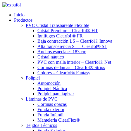
Ir
al
Inicio
contenido
Productos
PVC Cristal Transparente Flexible
Cristal Premium – Clearfol® HT
Ignífugos Clearfol ® FR
Baja contracción LS – Clearfol® Innova
Alta transparencia ST – Clearfol® ST
Anchos especiales 183 cm
Cristal náutico
PVC con malla interior – Clearfol® Net
Cortinas de lamas – Clearfol® Strips
Colores – Clearfol® Fantasy
Polipiel
Automoción
Polipiel Náutica
Polipiel para tapizar
Láminas de PVC
Cortinas opacas
Funda exterior
Funda Infantil
Mantelería ClearFlex®
Tejidos Técnicos
Funda Exterior