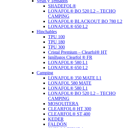
Velas y Tensados
SHADEFOL®
LONAFOL® BO 520 L2 – TECHO
CAMPING
LONAFOL® BLACKOUT BO 780 L2
LONAFOL® 650 L2
Hinchables
TPU 100
TPU 180
TPU 300
Cristal Premium – Clearfol® HT
Ignífugos Clearfol ® FR
LONAFOL® 580 L1
LONAFOL® 650 L2
Camping
LONAFOL® 350 MATE L1
LONAFOL 580 MATE
LONAFOL® 580 L1
LONAFOL® BO 520 L2 – TECHO
CAMPING
MOSQUITERA
CLEARFOL® HT 300
CLEARFOL® ST 400
KEDER
FALDÓN