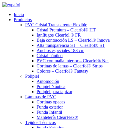
Ir
al
Inicio
contenido
Productos
PVC Cristal Transparente Flexible
Cristal Premium – Clearfol® HT
Ignífugos Clearfol ® FR
Baja contracción LS – Clearfol® Innova
Alta transparencia ST – Clearfol® ST
Anchos especiales 183 cm
Cristal náutico
PVC con malla interior – Clearfol® Net
Cortinas de lamas – Clearfol® Strips
Colores – Clearfol® Fantasy
Polipiel
Automoción
Polipiel Náutica
Polipiel para tapizar
Láminas de PVC
Cortinas opacas
Funda exterior
Funda Infantil
Mantelería ClearFlex®
Tejidos Técnicos
Funda Exterior