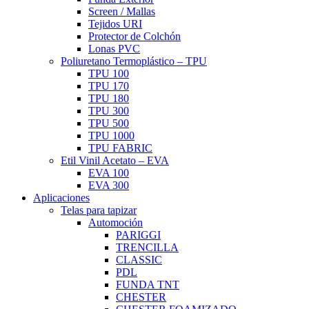
Screen / Mallas
Tejidos URI
Protector de Colchón
Lonas PVC
Poliuretano Termoplástico – TPU
TPU 100
TPU 170
TPU 180
TPU 300
TPU 500
TPU 1000
TPU FABRIC
Etil Vinil Acetato – EVA
EVA 100
EVA 300
Aplicaciones
Telas para tapizar
Automoción
PARIGGI
TRENCILLA
CLASSIC
PDL
FUNDA TNT
CHESTER