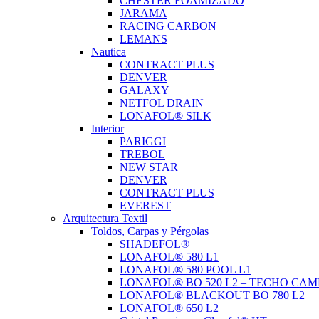
CHESTER FOAMIZADO
JARAMA
RACING CARBON
LEMANS
Nautica
CONTRACT PLUS
DENVER
GALAXY
NETFOL DRAIN
LONAFOL® SILK
Interior
PARIGGI
TREBOL
NEW STAR
DENVER
CONTRACT PLUS
EVEREST
Arquitectura Textil
Toldos, Carpas y Pérgolas
SHADEFOL®
LONAFOL® 580 L1
LONAFOL® 580 POOL L1
LONAFOL® BO 520 L2 – TECHO CAM
LONAFOL® BLACKOUT BO 780 L2
LONAFOL® 650 L2