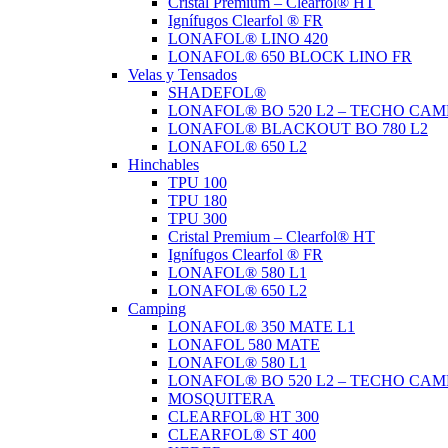
Cristal Premium – Clearfol® HT
Ignífugos Clearfol ® FR
LONAFOL® LINO 420
LONAFOL® 650 BLOCK LINO FR
Velas y Tensados
SHADEFOL®
LONAFOL® BO 520 L2 – TECHO CAM
LONAFOL® BLACKOUT BO 780 L2
LONAFOL® 650 L2
Hinchables
TPU 100
TPU 180
TPU 300
Cristal Premium – Clearfol® HT
Ignífugos Clearfol ® FR
LONAFOL® 580 L1
LONAFOL® 650 L2
Camping
LONAFOL® 350 MATE L1
LONAFOL 580 MATE
LONAFOL® 580 L1
LONAFOL® BO 520 L2 – TECHO CAM
MOSQUITERA
CLEARFOL® HT 300
CLEARFOL® ST 400