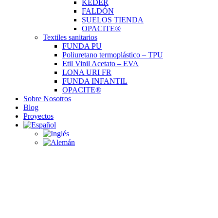
KEDER
FALDÓN
SUELOS TIENDA
OPACITE®
Textiles sanitarios
FUNDA PU
Poliuretano termoplástico – TPU
Etil Vinil Acetato – EVA
LONA URI FR
FUNDA INFANTIL
OPACITE®
Sobre Nosotros
Blog
Proyectos