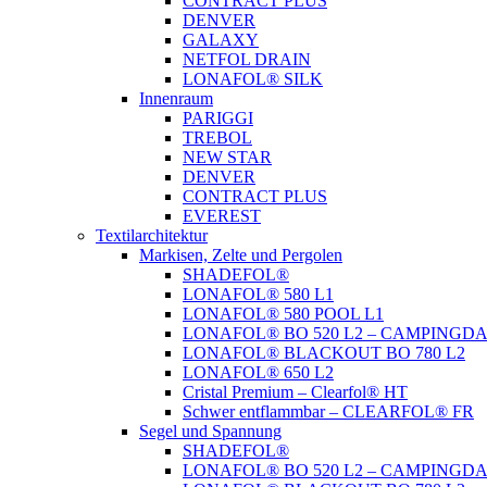
CONTRACT PLUS
DENVER
GALAXY
NETFOL DRAIN
LONAFOL® SILK
Innenraum
PARIGGI
TREBOL
NEW STAR
DENVER
CONTRACT PLUS
EVEREST
Textilarchitektur
Markisen, Zelte und Pergolen
SHADEFOL®
LONAFOL® 580 L1
LONAFOL® 580 POOL L1
LONAFOL® BO 520 L2 – CAMPINGD
LONAFOL® BLACKOUT BO 780 L2
LONAFOL® 650 L2
Cristal Premium – Clearfol® HT
Schwer entflammbar – CLEARFOL® FR
Segel und Spannung
SHADEFOL®
LONAFOL® BO 520 L2 – CAMPINGD