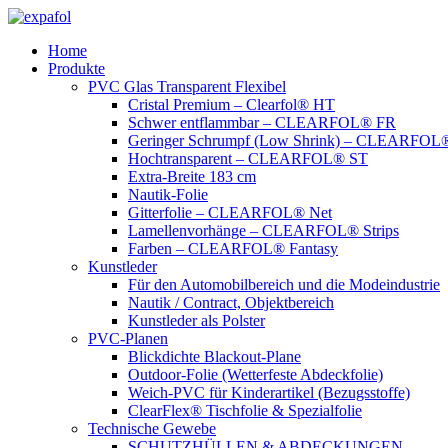
Zum
Inhalt
Home
springen
Produkte
PVC Glas Transparent Flexibel
Cristal Premium – Clearfol® HT
Schwer entflammbar – CLEARFOL® FR
Geringer Schrumpf (Low Shrink) – CLEARFOL®
Hochtransparent – CLEARFOL® ST
Extra-Breite 183 cm
Nautik-Folie
Gitterfolie – CLEARFOL® Net
Lamellenvorhänge – CLEARFOL® Strips
Farben – CLEARFOL® Fantasy
Kunstleder
Für den Automobilbereich und die Modeindustrie
Nautik / Contract, Objektbereich
Kunstleder als Polster
PVC-Planen
Blickdichte Blackout-Plane
Outdoor-Folie (Wetterfeste Abdeckfolie)
Weich-PVC für Kinderartikel (Bezugsstoffe)
ClearFlex® Tischfolie & Spezialfolie
Technische Gewebe
SCHUTZHÜLLEN & ABDECKUNGEN