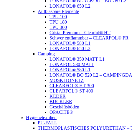
LONAFOL® BLACKOUT BO 780 L2
LONAFOL® 650 L2
Aufblasbare Elemente
TPU 100
TPU 180
TPU 300
Cristal Premium – Clearfol® HT
Schwer entflammbar – CLEARFOL® FR
LONAFOL® 580 L1
LONAFOL® 650 L2
Camping
LONAFOL® 350 MATT L1
LONAFOL 580 MATT
LONAFOL® 580 L1
LONAFOL® BO 520 L2 – CAMPINGD
MOSKITONETZ
CLEARFOL® HT 300
CLEARFOL® ST 400
KEDER
BUCKLER
Geschäftsböden
OPACITE®
Hygienetextilien
PU-FALL
THERMOPLASTISCHES POLYURETHAN – 