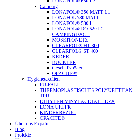
LONAFOL® 650 L2
Camping
LONAFOL® 350 MATT L1
LONAFOL 580 MATT
LONAFOL® 580 L1
LONAFOL® BO 520 L2 –
CAMPINGDACH
MOSKITONETZ
CLEARFOL® HT 300
CLEARFOL® ST 400
KEDER
BUCKLER
Geschäftsböden
OPACITE®
Hygienetextilien
PU-FALL
THERMOPLASTISCHES POLYURETHAN –
TPU
ETHYLEN-VINYLACETAT – EVA
LONA URI FR
KINDERBEZUG
OPACITE®
Über uns Expafol
Blog
Projekte