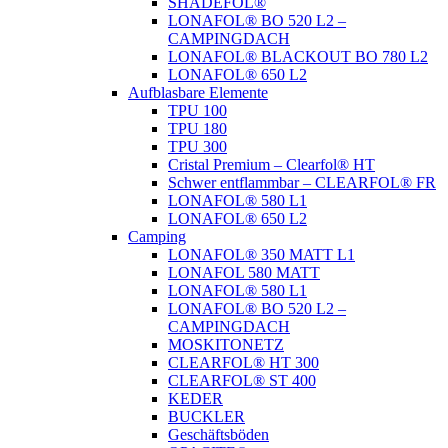
SHADEFOL®
LONAFOL® BO 520 L2 –
CAMPINGDACH
LONAFOL® BLACKOUT BO 780 L2
LONAFOL® 650 L2
Aufblasbare Elemente
TPU 100
TPU 180
TPU 300
Cristal Premium – Clearfol® HT
Schwer entflammbar – CLEARFOL® FR
LONAFOL® 580 L1
LONAFOL® 650 L2
Camping
LONAFOL® 350 MATT L1
LONAFOL 580 MATT
LONAFOL® 580 L1
LONAFOL® BO 520 L2 –
CAMPINGDACH
MOSKITONETZ
CLEARFOL® HT 300
CLEARFOL® ST 400
KEDER
BUCKLER
Geschäftsböden