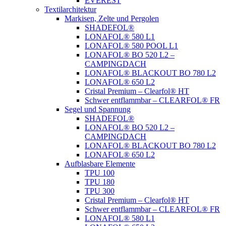
EVEREST
Textilarchitektur
Markisen, Zelte und Pergolen
SHADEFOL®
LONAFOL® 580 L1
LONAFOL® 580 POOL L1
LONAFOL® BO 520 L2 –
CAMPINGDACH
LONAFOL® BLACKOUT BO 780 L2
LONAFOL® 650 L2
Cristal Premium – Clearfol® HT
Schwer entflammbar – CLEARFOL® FR
Segel und Spannung
SHADEFOL®
LONAFOL® BO 520 L2 –
CAMPINGDACH
LONAFOL® BLACKOUT BO 780 L2
LONAFOL® 650 L2
Aufblasbare Elemente
TPU 100
TPU 180
TPU 300
Cristal Premium – Clearfol® HT
Schwer entflammbar – CLEARFOL® FR
LONAFOL® 580 L1