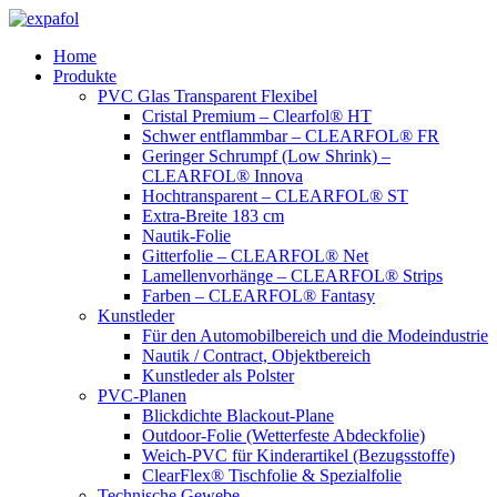
Zum
Inhalt
Home
springen
Produkte
PVC Glas Transparent Flexibel
Cristal Premium – Clearfol® HT
Schwer entflammbar – CLEARFOL® FR
Geringer Schrumpf (Low Shrink) –
CLEARFOL® Innova
Hochtransparent – CLEARFOL® ST
Extra-Breite 183 cm
Nautik-Folie
Gitterfolie – CLEARFOL® Net
Lamellenvorhänge – CLEARFOL® Strips
Farben – CLEARFOL® Fantasy
Kunstleder
Für den Automobilbereich und die Modeindustrie
Nautik / Contract, Objektbereich
Kunstleder als Polster
PVC-Planen
Blickdichte Blackout-Plane
Outdoor-Folie (Wetterfeste Abdeckfolie)
Weich-PVC für Kinderartikel (Bezugsstoffe)
ClearFlex® Tischfolie & Spezialfolie
Technische Gewebe