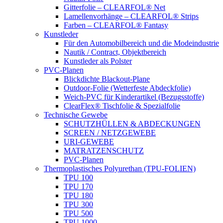
Gitterfolie – CLEARFOL® Net
Lamellenvorhänge – CLEARFOL® Strips
Farben – CLEARFOL® Fantasy
Kunstleder
Für den Automobilbereich und die Modeindustrie
Nautik / Contract, Objektbereich
Kunstleder als Polster
PVC-Planen
Blickdichte Blackout-Plane
Outdoor-Folie (Wetterfeste Abdeckfolie)
Weich-PVC für Kinderartikel (Bezugsstoffe)
ClearFlex® Tischfolie & Spezialfolie
Technische Gewebe
SCHUTZHÜLLEN & ABDECKUNGEN
SCREEN / NETZGEWEBE
URI-GEWEBE
MATRATZENSCHUTZ
PVC-Planen
Thermoplastisches Polyurethan (TPU-FOLIEN)
TPU 100
TPU 170
TPU 180
TPU 300
TPU 500
TPU 1000