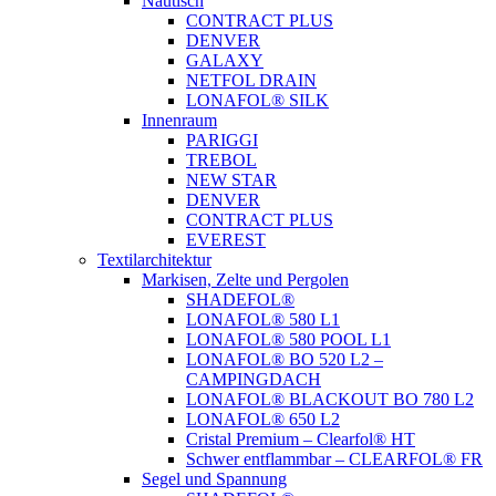
Nautisch
CONTRACT PLUS
DENVER
GALAXY
NETFOL DRAIN
LONAFOL® SILK
Innenraum
PARIGGI
TREBOL
NEW STAR
DENVER
CONTRACT PLUS
EVEREST
Textilarchitektur
Markisen, Zelte und Pergolen
SHADEFOL®
LONAFOL® 580 L1
LONAFOL® 580 POOL L1
LONAFOL® BO 520 L2 –
CAMPINGDACH
LONAFOL® BLACKOUT BO 780 L2
LONAFOL® 650 L2
Cristal Premium – Clearfol® HT
Schwer entflammbar – CLEARFOL® FR
Segel und Spannung